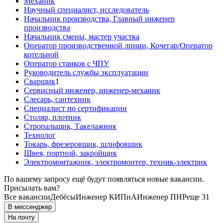
Механик
Научный специалист, исследователь
Начальник производства, Главный инженер
производства
Начальник смены, мастер участка
Оператор производственной линии, Кочегар/Оператор
котельной
Оператор станков с ЧПУ
Руководитель службы эксплуатации
Сварщик
1
Сервисный инженер, инженер-механик
Слесарь, сантехник
Специалист по сертификации
Столяр, плотник
Стропальщик, Такелажник
Технолог
Токарь, фрезеровщик, шлифовщик
Швея, портной, закройщик
Электромонтажник, электромонтер, техник-электрик
По вашему запросу ещё будут появляться новые вакансии.
Присылать вам?
Все вакансии
Дебёсы
Инженер КИПиА
Инженер ПНР
еще 31
В мессенджер
На почту