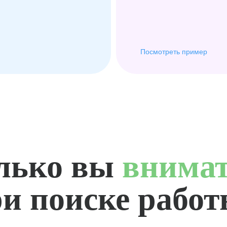
Посмотреть пример
лько вы
внима
и поиске рабо