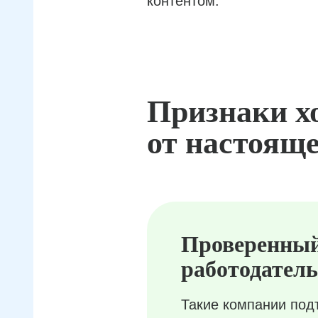
контентом.
Признаки х
от настояще
Проверенны
работодатель
Такие компании под