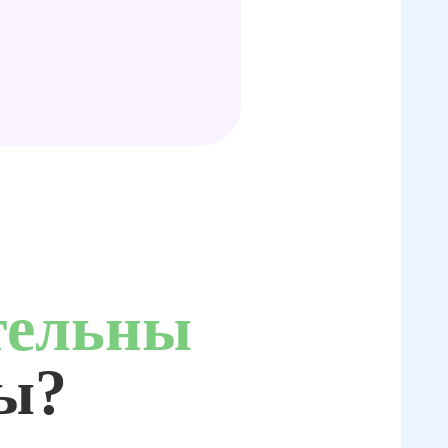
тельны
ты?