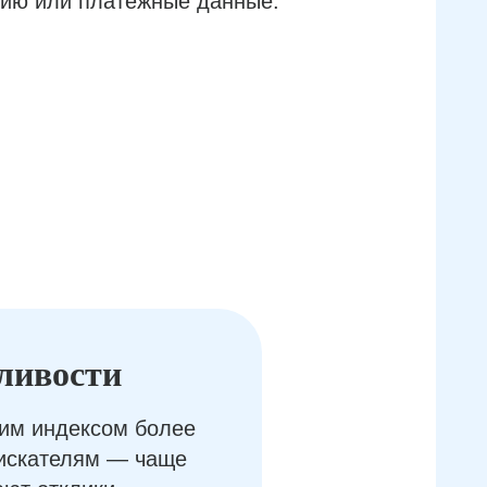
ию или платёжные данные.
ливости
им индексом более
оискателям — чаще