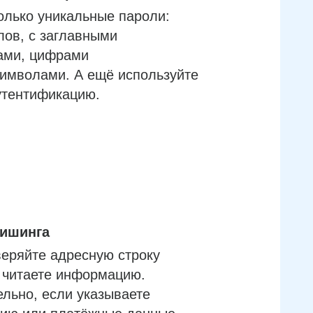
олько уникальные пароли:
лов, с заглавными
ами, цифрами
имволами. А ещё используйте
утентификацию.
фишинга
еряйте адресную строку
м читаете информацию.
льно, если указываете