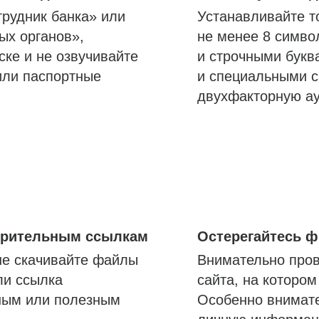
трудник банка» или
Устанавливайте т
ых органов»,
не менее 8 симво
ске и не озвучивайте
и строчными букв
или паспортные
и специальными с
двухфакторную а
озрительным ссылкам
Остерегайтесь 
не скачивайте файлы
Внимательно пров
ли ссылка
сайта, на которо
ным или полезным
Особенно внимате