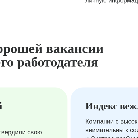
личную информац
орошей вакансии
го работодателя
й
Индекс веж
Компании с высок
внимательны к с
твердили свою