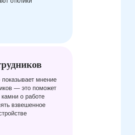
ают отклики
трудников
 показывает мнение
иков — это поможет
 камни о работе
нять взвешенное
стройстве