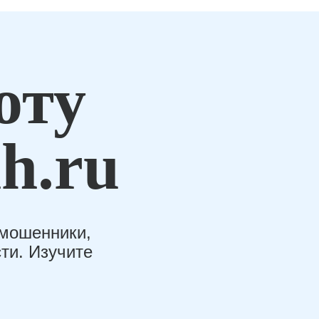
оту
h.ru
-мошенники,
ти. Изучите