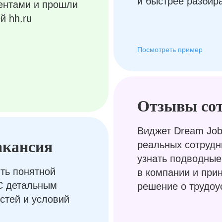
и быстрее разбир
ентами и прошли
й hh.ru
Посмотреть пример
Отзывы со
Виджет Dream Job
акансия
реальных сотрудн
узнать подводные
ть понятной
в компании и при
С детальным
решение о трудоу
стей и условий