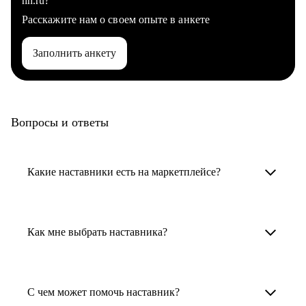
hh.ru?
Расскажите нам о своем опыте в анкете
Заполнить анкету
Вопросы и ответы
Какие наставники есть на маркетплейсе?
Карьерные наставники — это HR-
специалисты, карьерные консультанты,
Как мне выбрать наставника?
психологи, резюмерайтеры и менторы.
Умный поиск поможет в три клика выбрать
Менторы работают в ИТ, дизайне, других
наставника для достижения вашей цели.
С чем может помочь наставник?
узкоспециализированных сферах. Они