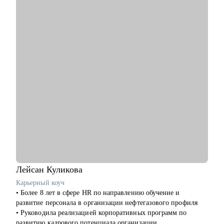
• Провел рефакторинг legacy-кода, увеличив скорость прогона
1500 тестов в среднем в 3.5 раза.
С чем помогу:
• Расскажу как перейти в IT из другой сферы. Расскажу про
специфику работы в IT-компаниях.
• Помогу написать сильное резюме, которое приведет вас к
офферу.
• Напишу индивидуальный план развития карьеры/навыков.
• Помогу подготовиться к собеседованию и получить оффер.
• Научу писать тесты на Python. Помогу стартануть
автоматизацию на вашем проекте.
• Если вы тимлид, помогу организовать командные процессы,
улучшить взаимодействие с бизнесом, презентовать
результаты работы команды.
• Расскажу, как организовать процесс найма в команду.
Лейсан
Куликова
Кому могу помочь:
Карьерный коуч
• Инженерам по тестированию / QA (junior, middle, senior,
• Более 8 лет в сфере HR по направлению обучение и
lead).
развитие персонала в организации нефтегазового профиля
• Всем, кто только собирается начать работать в области QA
• Руководила реализацией корпоративных программ по
или в IT.
развитию кадрового потенциала организации