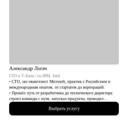
Александр
Логач
CTO в Т-Банк / ex-IBM, Intel
• CTO, экс-евангелист Microsoft, практик с Российским и
международным опытом, от стартапов до корпораций.
• Прошёл путь от разработчика до технического директора:
строил команды с нуля, запускал продукты, проводил
трансформации в больших компаниях, работал с IBM, Intel,
Выбрать услугу
Microsoft.
• Умею сочетать системное мышление с живым интересом к
людям и процессам.
• Верю в рост, гибкость, творчество — и в то, что даже самые