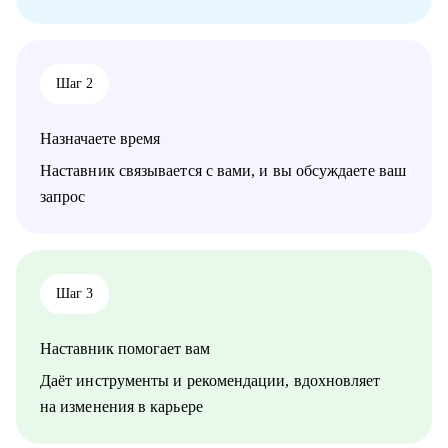
• Инженерно-техническим работникам
• Линейным специалистам АУП
• Специалистам нефтегазовой отрасли
• Специалистам в сфере транспорта, логистики и перевозок
Шаг 2
• Работникам сферы науки и образования
• Специалистам по управлению персоналом
Назначаете время
Наставник связывается с вами, и вы обсуждаете ваш
запрос
Шаг 3
Наставник помогает вам
Даёт инструменты и рекомендации, вдохновляет
на изменения в карьере