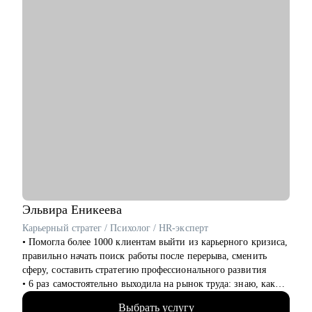
исследовательских позиций, помогу найти зоны роста.
Кому могу помочь:
• Студентам, которые хотят начать карьеру в маркетинговых,
клиентских и продуктовых исследованиях.
• Начинающим специалистам – кто уже делает первые
уверенные шаги в индустрии исследований.
• Менеджерам по исследованиям, кому нужна помощь с
карьерными вопросами.
• Коллегам из смежных профессий – кто хочет войти в
индустрию исследований.
Эльвира
Еникеева
Карьерный стратег / Психолог / HR-эксперт
‌‌‌‌‌• Помогла более 1000 клиентам выйти из карьерного кризиса,
правильно начать поиск работы после перерыва, сменить
сферу, составить стратегию профессионального развития
‌‌• 6 раз самостоятельно выходила на рынок труда: знаю, как
получить предложение о работе в компанию мечты, которая
Выбрать услугу
совпадает по ценностям