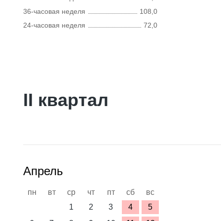
36-часовая неделя
108,0
24-часовая неделя
72,0
II квартал
Апрель
пн
вт
ср
чт
пт
сб
вс
1
2
3
4
5