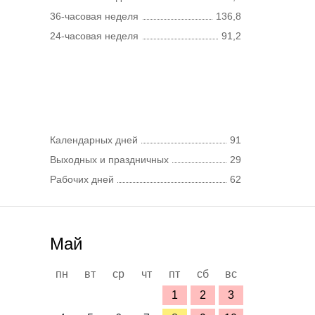
36-часовая неделя
136,8
24-часовая неделя
91,2
Календарных дней
91
Выходных и праздничных
29
Рабочих дней
62
Май
пн
вт
ср
чт
пт
сб
вс
1
2
3