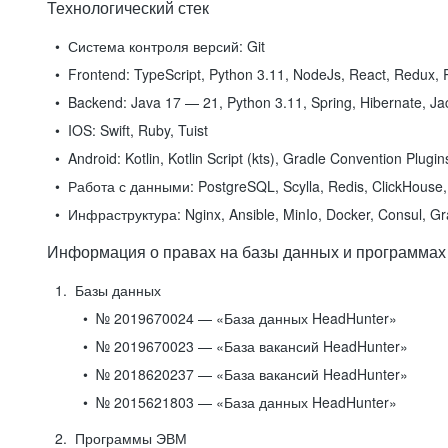
Технологический стек
Система контроля версий:
Git
Frontend:
TypeScript, Python 3.11, NodeJs, React, Redux, R
Backend:
Java 17 — 21, Python 3.11, Spring, Hibernate, Jac
IOS:
Swift, Ruby, Tuist
Android:
Kotlin, Kotlin Script (kts), Gradle Convention Plugi
Работа с данными:
PostgreSQL, Scylla, Redis, ClickHouse, 
Инфраструктура:
Nginx, Ansible, MinIo, Docker, Consul, G
Информация о правах на базы данных и программах
Базы данных
№ 2019670024 — «База данных HeadHunter»
№ 2019670023 — «База вакансий HeadHunter»
№ 2018620237 — «База вакансий HeadHunter»
№ 2015621803 — «База данных HeadHunter»
Программы ЭВМ