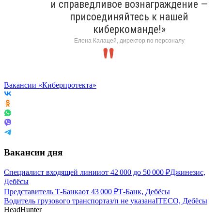
и справедливое вознаграждение —
присоединяйтесь к нашей
киберкоманде!»
Елена Калацей, директор по персоналу
Вакансии «Киберпротекта»
Вакансии дня
Специалист входящей линии
от
42 000
до
50 000
₽
Джинезис,
Дебёсы
Представитель Т-Банка
от
43 000
₽
Т-Банк, Дебёсы
Водитель грузового транспорта
з/п не указана
ITECO, Дебёсы
HeadHunter